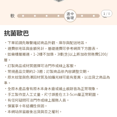
1
/
8
抗菌歐巴
﹡下單前請先聯繫確認商品外觀、庫存與配送地區。
﹡運費依地區與金額另計，基礎運費可參考網頁下方圖表。
﹡如需樓層搬運，1-2樓不加價，3樓(含)以上將加收勞務費$200/
層。
﹡訂製商品或材質選擇可洽門市或線上客服。
﹡常規產品交期約2-3週；訂製商品依內容調整交期。
﹡原木紋理與色澤因材質及拍攝光線可能有差異，以出貨之商品為
準。
﹡全原木產品會有原木本身木瘡或補土痕跡皆為正常現象。
﹡手工製作並人工丈量，尺寸誤差在±3-5cm屬正常範圍。
﹡有任何疑問可洽門市或線上服務人員。
﹡彈簧享十年結構性保固。
﹡本網站保留最後出貨與否之權利。