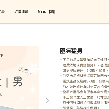
知識
訂購須知
加LINE聊聊
極凍猛男
﹡下單前請先聯繫確認商品外觀
﹡運費依地區與金額另計，基礎
﹡如需樓層搬運，1-2樓不加價，3
﹡訂製商品或材質選擇可洽門市
﹡常規產品交期約2-3週；訂製
﹡原木紋理與色澤因材質及拍攝
﹡全原木產品會有原木本身木瘡
﹡手工製作並人工丈量，尺寸誤差
﹡有任何疑問可洽門市或線上服
﹡彈簧享十年結構性保固。