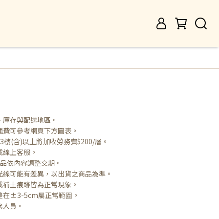
、庫存與配送地區。
運費可參考網頁下方圖表。
樓(含)以上將加收勞務費$200/層。
或線上客服。
商品依內容調整交期。
光線可能有差異，以出貨之商品為準。
或補土痕跡皆為正常現象。
在±3-5cm屬正常範圍。
務人員。