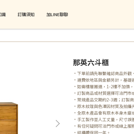
知識
訂購須知
加LINE聊聊
那英六斗櫃
﹡下單前請先聯繫確認商品外觀
﹡運費依地區與金額另計，基礎
﹡如需樓層搬運，1-2樓不加價，3
﹡訂製商品或材質選擇可洽門市
﹡常規產品交期約2-3週；訂製
﹡原木紋理與色澤因材質及拍攝
﹡全原木產品會有原木本身木瘡
﹡手工製作並人工丈量，尺寸誤差
﹡有任何疑問可洽門市或線上服
﹡結構體保固一年。