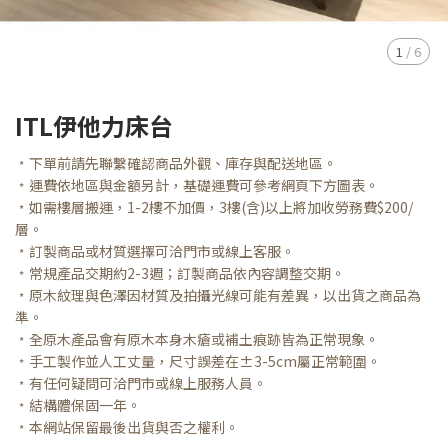
1
/
6
ITL伊他力床台
﹡下單前請先聯繫確認商品外觀、庫存與配送地區。
﹡運費依地區與金額另計，基礎運費可參考網頁下方圖表。
﹡如需樓層搬運，1-2樓不加價，3樓(含)以上將加收勞務費$200/
層。
﹡訂製商品或材質選擇可洽門市或線上客服。
﹡常規產品交期約2-3週；訂製商品依內容調整交期。
﹡原木紋理與色澤因材質及拍攝光線可能有差異，以出貨之商品為
準。
﹡全原木產品會有原木本身木瘡或補土痕跡皆為正常現象。
﹡手工製作並人工丈量，尺寸誤差在±3-5cm屬正常範圍。
﹡有任何疑問可洽門市或線上服務人員。
﹡結構體保固一年。
﹡本網站保留最後出貨與否之權利。