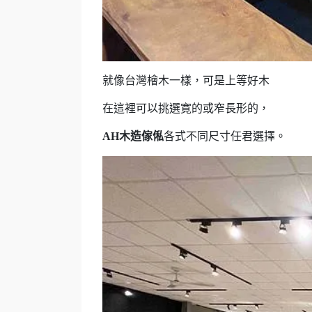
就像台灣檜木一樣，可是上等好木
在這裡可以挑選寛的或窄長形的，
AH木造傢俬
各式不同尺寸任君選擇。