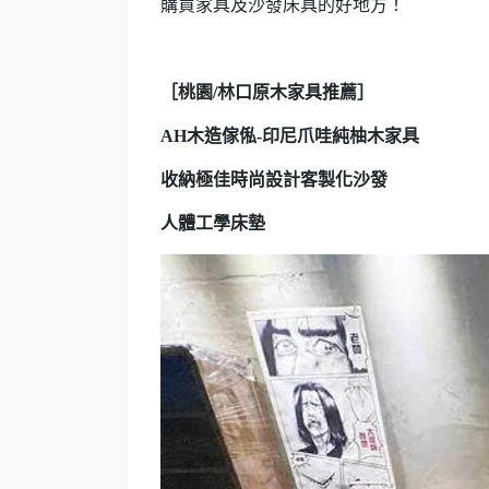
購買家具及沙發床具的好地方！
［桃園/林口原木家具推薦］
AH木造傢俬-印尼爪哇純柚木家具
收納極佳時尚設計客製化沙發
人體工學床墊