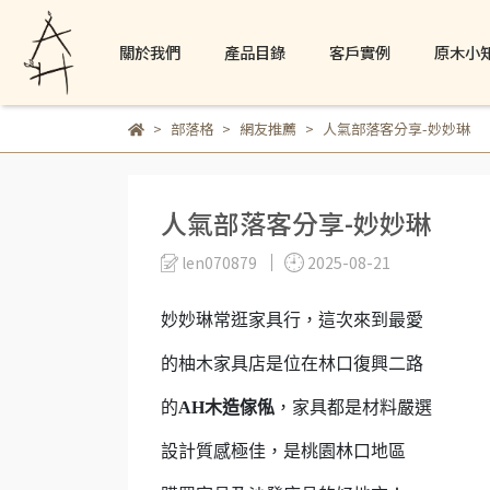
關於我們
產品目錄
客戶實例
原木小
部落格
網友推薦
人氣部落客分享-妙妙琳
人氣部落客分享-妙妙琳
len070879
2025-08-21
妙妙琳常逛家具行，這次來到最愛
的柚木家具店是位在林口復興二路
的
AH木造傢俬
，家具都是材料嚴選
設計質感極佳，是桃園林口地區