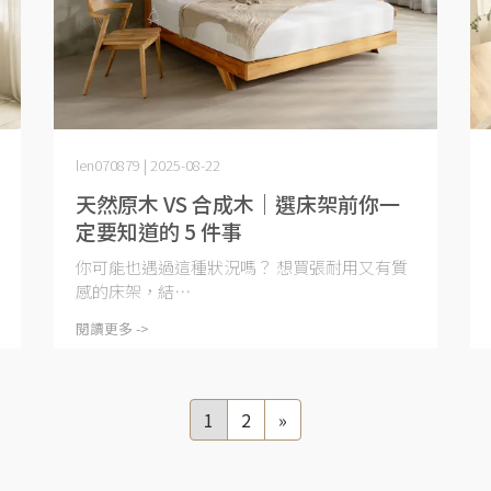
len070879 | 2025-08-22
天然原木 VS 合成木｜選床架前你一
定要知道的 5 件事
你可能也遇過這種狀況嗎？ 想買張耐用又有質
感的床架，結⋯
閱讀更多 ->
1
2
»